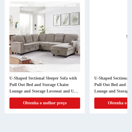
U-Shaped Sectional Sleeper Sofa with
U-Shaped Sectional S
Pull Out Bed and Storage Chaise
Pull Out Bed and St
Lounge and Storage Loveseat and USB
Lounge and Storage 
Charging Port, Light Brown Gray
Dropdown table and
Obtenha o melhor preço
Obtenha o me
Chenille
Port, Brown Fabric