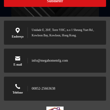
Submeter
Unidade E, 20/F, Torre YHC, n.o 1 Sheung Yuet Rd.,
Kowloon Bay, Kowloon, Hong Kong.
Endereço
info@megahomemfg.com
E-mail
00852-25663638
Telefone