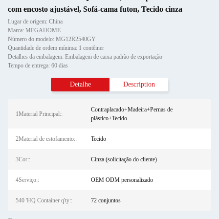
com encosto ajustável, Sofá-cama futon, Tecido cinza
Lugar de origem: China
Marca: MEGAHOME
Número do modelo: MG12R2540GY
Quantidade de ordem mínima: 1 contêiner
Detalhes da embalagem: Embalagem de caixa padrão de exportação
Tempo de entrega: 60 dias
Detalhe
Description
Contraplacado+Madeira+Pernas de
1Material Principal::
plástico+Tecido
2Material de estofamento::
Tecido
3Cor::
Cinza (solicitação do cliente)
4Serviço::
OEM ODM personalizado
540 'HQ Container q'ty::
72 conjuntos