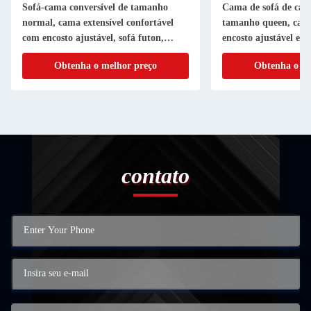
Sofá-cama conversível de tamanho
Cama de sofá de cama
normal, cama extensível confortável
tamanho queen, cama
com encosto ajustável, sofá futon,
encosto ajustável e p
tecido cinza
carregamento USB e 
Obtenha o melhor preço
Obtenha o me
cama de sofá Futon, 
contato